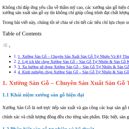
Không chỉ đáp ứng yêu cầu về thẩm mỹ cao, các xưởng sàn gỗ hiện đạ
xưởng sản xuất sàn gỗ uy tín không chỉ giúp công trình đạt chất lượng
Trong bài viết này, chúng tôi sẽ chia sẻ chi tiết các tiêu chí lựa ch
Table of Contents
1. Xưởng Sàn Gỗ – Chuyên Sản Xuất Sàn Gỗ Tự Nhiên Và Kỹ Thu
2. Lợi ích khi chọn Xưởng Sàn Gỗ – Sàn Gỗ Tự Nhiên & Sàn Gỗ K
3. Xu hướng sử dụng Xưởng Sàn Gỗ – Sàn Gỗ Tự Nhiên & Sàn Gỗ
4. Kinh nghiệm chọn Xưởng Sàn Gỗ – Sàn Gỗ Tự Nhiên & Sàn Gỗ
1. Xưởng Sàn Gỗ – Chuyên Sản Xuất Sàn Gỗ 
1.1 Khái niệm xưởng sàn gỗ hiện đại
Xưởng Sàn Gỗ là nơi trực tiếp sản xuất và gia công các loại sàn gỗ
chính xác và chất lượng đồng đều cho từng sản phẩm. Đặc biệt, sàn gỗ