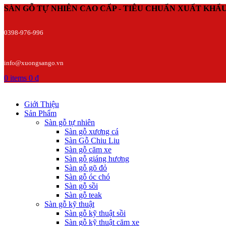
SÀN GỖ TỰ NHIÊN CAO CẤP - TIÊU CHUẨN XUẤT KHẨ
0398-976-996
info@xuongsango.vn
0
items
0
₫
Giới Thiệu
Sản Phẩm
Sàn gỗ tự nhiên
Sàn gỗ xương cá
Sàn Gỗ Chiu Liu
Sàn gỗ căm xe
Sàn gỗ giáng hương
Sàn gỗ gõ đỏ
Sàn gỗ óc chó
Sàn gỗ sồi
Sàn gỗ teak
Sàn gỗ kỹ thuật
Sàn gỗ kỹ thuật sồi
Sàn gỗ kỹ thuật căm xe