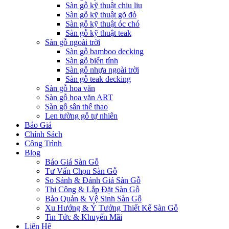
Sàn gỗ kỹ thuật chiu liu
Sàn gỗ kỹ thuật gõ đỏ
Sàn gỗ kỹ thuật óc chó
Sàn gỗ kỹ thuật teak
Sàn gỗ ngoài trời
Sàn gỗ bamboo decking
Sàn gỗ biến tính
Sàn gỗ nhựa ngoài trời
Sàn gỗ teak decking
Sàn gỗ hoa văn
Sàn gỗ hoa văn ART
Sàn gỗ sân thể thao
Len tường gỗ tự nhiên
Báo Giá
Chính Sách
Công Trình
Blog
Báo Giá Sàn Gỗ
Tư Vấn Chọn Sàn Gỗ
So Sánh & Đánh Giá Sàn Gỗ
Thi Công & Lắp Đặt Sàn Gỗ
Bảo Quản & Vệ Sinh Sàn Gỗ
Xu Hướng & Ý Tưởng Thiết Kế Sàn Gỗ
Tin Tức & Khuyến Mãi
Liên Hệ