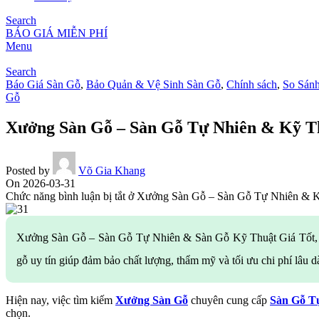
Search
BÁO GIÁ MIỄN PHÍ
Menu
Search
Báo Giá Sàn Gỗ
,
Bảo Quản & Vệ Sinh Sàn Gỗ
,
Chính sách
,
So Sán
Gỗ
Xưởng Sàn Gỗ – Sàn Gỗ Tự Nhiên & Kỹ Th
Posted by
Võ Gia Khang
On 2026-03-31
Chức năng bình luận bị tắt
ở Xưởng Sàn Gỗ – Sàn Gỗ Tự Nhiên & Kỹ
Xưởng Sàn Gỗ – Sàn Gỗ Tự Nhiên & Sàn Gỗ Kỹ Thuật Giá Tốt, Chất
gỗ uy tín giúp đảm bảo chất lượng, thẩm mỹ và tối ưu chi phí lâu 
Hiện nay, việc tìm kiếm
Xưởng Sàn Gỗ
chuyên cung cấp
Sàn Gỗ T
chọn.