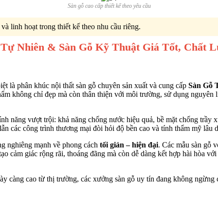
Sàn gỗ cao cấp thiết kế theo yêu cầu
à linh hoạt trong thiết kế theo nhu cầu riêng.
 Tự Nhiên & Sàn Gỗ Kỹ Thuật Giá Tốt, Chất 
iệt là phân khúc nội thất sàn gỗ chuyên sản xuất và cung cấp
Sàn Gỗ 
m không chỉ đẹp mà còn thân thiện với môi trường, sử dụng nguyên liệ
ính năng vượt trội: khả năng chống nước hiệu quả, bề mặt chống trầy xư
lẫn các công trình thương mại đòi hỏi độ bền cao và tính thẩm mỹ lâu d
ang nghiêng mạnh về phong cách
tối giản – hiện đại
. Các mẫu sàn gỗ vớ
o cảm giác rộng rãi, thoáng đãng mà còn dễ dàng kết hợp hài hòa với 
gày càng cao từ thị trường, các xưởng sàn gỗ uy tín đang không ngừn