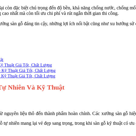
i còn đặc biệt chú trọng đến độ bền, khả năng chống nước, chống mối 
 cao nhất mà còn tối ưu chi phí và rút ngắn thời gian thi công.
ọn xưởng sàn gỗ đáng tin cậy, những lợi ích nổi bật cũng như xu hướng sử
ật
ỹ Thuật Giá Tốt, Chất Lượng
 Kỹ Thuật Giá Tốt, Chất Lượng
 Kỹ Thuật Giá Tốt, Chất Lượng
Tự Nhiên Và Kỹ Thuật
 từ nguyên liệu thô đến thành phẩm hoàn chỉnh. Các xưởng sàn gỗ hiệ
 tự nhiên mang lại vẻ đẹp sang trọng, trong khi sàn gỗ kỹ thuật có ưu 