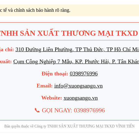
c tế và chính sách bảo hành rõ ràng.
TNHH SẢN XUẤT THƯƠNG MẠI TKXD 
a chỉ:
310 Đường Liên Phường, TP Thủ Đức, TP Hồ Chí Mi
xuất:
Cụm Công Nghiệp 7 Mẫu, KP. Phước Hải, P. Tân Khá
Điện thoại:
0398976996
Email:
info@xuongsango.vn
Website:
xuongsango.vn
📞 GỌI NGAY: 0398976996
Bản quyền thuộc về Công ty TNHH SẢN XUẤT THƯƠNG MẠI TKXD VĨNH TIẾN